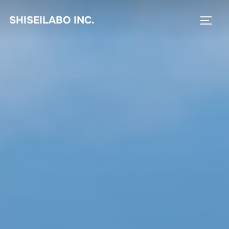
コ
SHISEILABO INC.
ン
サイド
テ
ン
ツ
へ
ス
キ
ッ
プ